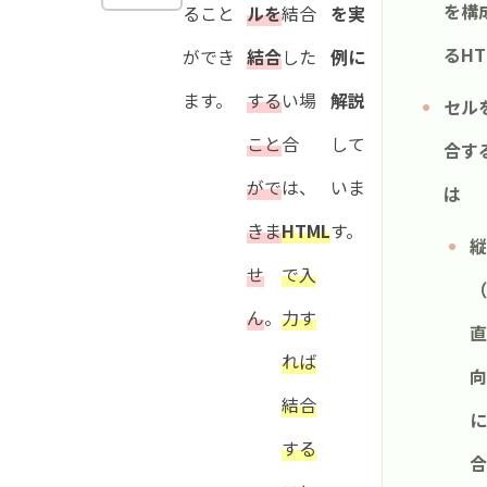
を構
ること
ルを
結合
を実
るHT
ができ
結合
した
例に
ます。
する
い場
解説
セル
こと
合
して
合す
がで
は、
いま
は
きま
HTML
す。
縦
せ
で入
（
ん
。
力す
直
れば
向
結合
に
する
合