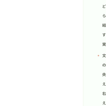
ど
ら
結
す
実
文
の
央
え
右
え