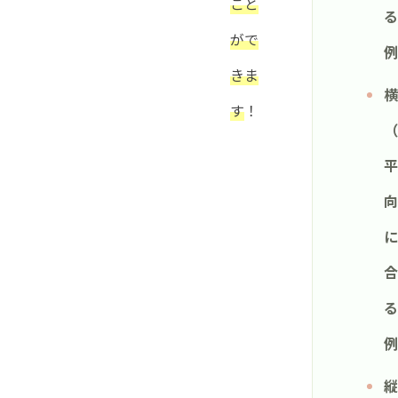
こと
る
がで
例
きま
横
す
！
（
平
向
に
合
る
例
縦