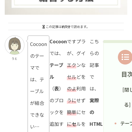
この記事は
約5分
で読めます。
Cocoon
です
プラ
こち
Cocoon
では、
が、
グイ
らの
のテー
うと
テーブ
エク
ンな
記事
マで
目
ル
セル
どを
で
は、テ
（
表
）
のよ
利用
は、
ーブル
のブロ
うに
せず
実際
が結合
ックを
簡単
にセ
の
できな
テー
追加す
に
セ
ルを
HTML
い…