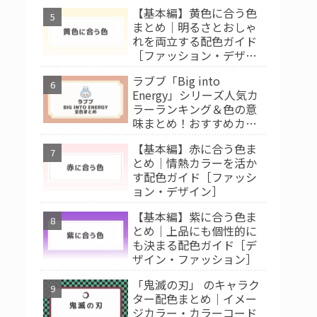
【基本編】黄色に合う色
まとめ｜明るさとおしゃ
れを両立する配色ガイド
［ファッション・デザイ
ン］
ラブブ「Big into
Energy」シリーズ人気カ
ラーランキング＆色の意
味まとめ！おすすめカラ
ー診断
【基本編】赤に合う色ま
とめ｜情熱カラーを活か
す配色ガイド［ファッシ
ョン・デザイン］
【基本編】紫に合う色ま
とめ｜上品にも個性的に
も決まる配色ガイド［デ
ザイン・ファッション］
「鬼滅の刃」 のキャラク
ター配色まとめ｜イメー
ジカラー・カラーコード