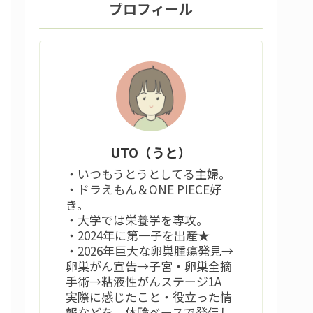
プロフィール
UTO（うと）
・いつもうとうとしてる主婦。
・ドラえもん＆ONE PIECE好
き。
・大学では栄養学を専攻。
・2024年に第一子を出産★
・2026年巨大な卵巣腫瘍発見→
卵巣がん宣告→子宮・卵巣全摘
手術→粘液性がんステージ1A
実際に感じたこと・役立った情
報などを、体験ベースで発信し