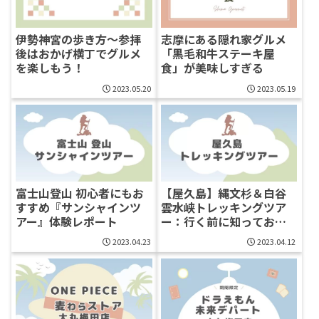
伊勢神宮の歩き方〜参拝
志摩にある隠れ家グルメ
後はおかげ横丁でグルメ
「黒毛和牛ステーキ屋
を楽しもう！
食」が美味しすぎる
2023.05.20
2023.05.19
富士山登山 初心者にもお
【屋久島】縄文杉＆白谷
すすめ『サンシャインツ
雲水峡トレッキングツア
アー』体験レポート
ー：行く前に知っておき
たいこと
2023.04.23
2023.04.12