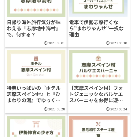
日帰り海外旅行気分が味
電車で伊勢志摩行くな
わえる『志摩地中海村』
ら”まわりゃんせ”一択な
で、何する？
理由
2023.06.01
2023.05.30
特典いっぱいの『ホテル
【志摩スペイン村】フォ
志摩スペイン村』と『ひ
トジェニックなパルケエ
まわりの湯』でゆっくり
スパーニャをお得に遊び
ステイ
尽くそう！
2023.05.28
2023.05.24