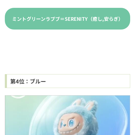
ミントグリーンラブブ＝SERENITY（癒し,安らぎ）
第4位：ブルー