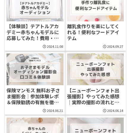
【体験談】テアトルアカ
離乳食作りを楽にしてく
デミー赤ちゃんモデルに
れる！便利なフードアイ
応募してみた！費用・流
テム
れ・合格率まとめ
2024.11.08
2024.09.27
保険マンモス 無料お子さ
【ニューボーンフォト出
ま撮影会｜参加体験レポ
張撮影】やってみた感想
＆保険勧誘の有無を徹底
｜実際の撮影の流れと料
調査
金・データ枚数・所要時
2024.06.21
2024.06.14
間