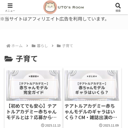
うとの部屋｜毎日に、ちょっと役立つ色と暮らし、健康のこと。
メニュー
検索
※当サイトはアフィリエイト広告を利用しています。
ホーム
暮らし
子育て
子育て
【初めてでも安心】テア
テアトルアカデミー赤ち
トルアカデミー赤ちゃん
ゃんモデルのギャラはい
モデルとは？応募からデ
くら？CM・雑誌出演の報
ビューまで完全ガイド
酬実例まとめ
2025.11.13
2025.11.09