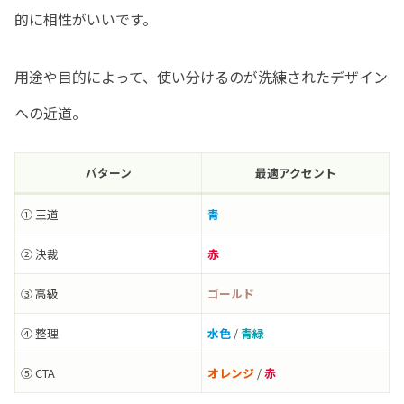
的に相性がいいです。
用途や目的によって、使い分けるのが洗練されたデザイン
への近道。
パターン
最適アクセント
① 王道
青
② 決裁
赤
③ 高級
ゴールド
④ 整理
水色
/
青緑
⑤ CTA
オレンジ
/
赤