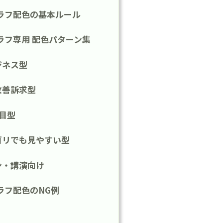
ラフ配色の基本ルール
ラフ専用 配色パターン集
ジネス型
改善訴求型
項目型
ゴリでも見やすい型
ン・講演向け
ラフ配色のNG例