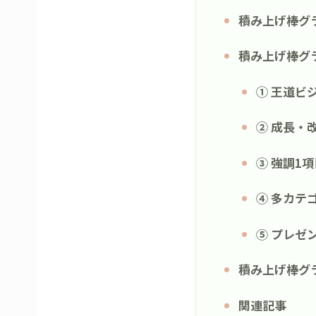
積み上げ棒グ
積み上げ棒グ
① 王道ビ
② 成長・
③ 強調1
④ 多カテ
⑤ プレゼ
積み上げ棒グ
関連記事