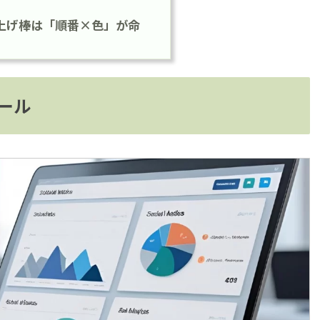
上げ棒は「順番×色」が命
ール