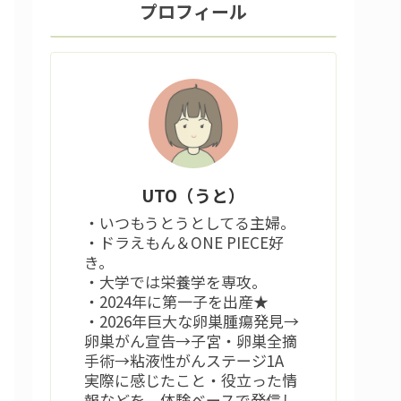
プロフィール
UTO（うと）
・いつもうとうとしてる主婦。
・ドラえもん＆ONE PIECE好
き。
・大学では栄養学を専攻。
・2024年に第一子を出産★
・2026年巨大な卵巣腫瘍発見→
卵巣がん宣告→子宮・卵巣全摘
手術→粘液性がんステージ1A
実際に感じたこと・役立った情
報などを、体験ベースで発信し