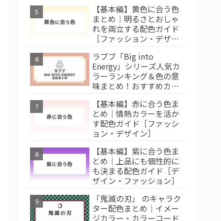
【基本編】黄色に合う色
まとめ｜明るさとおしゃ
れを両立する配色ガイド
［ファッション・デザイ
ン］
ラブブ「Big into
Energy」シリーズ人気カ
ラーランキング＆色の意
味まとめ！おすすめカラ
ー診断
【基本編】赤に合う色ま
とめ｜情熱カラーを活か
す配色ガイド［ファッシ
ョン・デザイン］
【基本編】紫に合う色ま
とめ｜上品にも個性的に
も決まる配色ガイド［デ
ザイン・ファッション］
「鬼滅の刃」 のキャラク
ター配色まとめ｜イメー
ジカラー・カラーコード