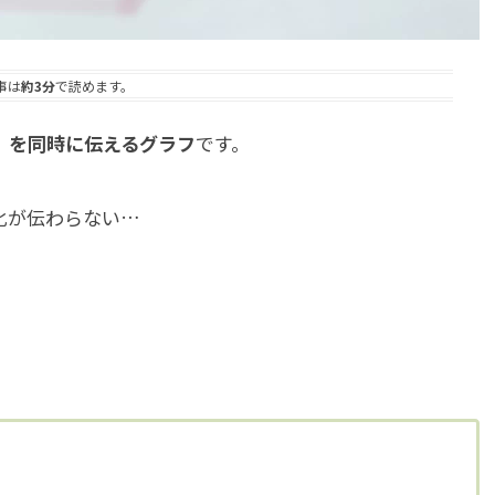
事は
約3分
で読めます。
」を同時に伝えるグラフ
です。
化が伝わらない…