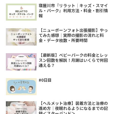
寝屋川市『リラット｜キッズ・スマイ
ル・パーク』利用方法・料金・割引情
報
【ニューボーンフォト出張撮影】やっ
てみた感想｜実際の撮影の流れと料
金・データ枚数・所要時間
【最新版】ベビーパークの料金とレッ
スン回数を解説！月謝はいくらで何回
通える？
#0日目
【ヘルメット治療】装着方法と治療の
進め方｜夜眠れるようになるまでの記
録＜スターバンド＞