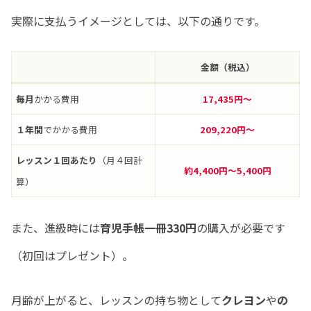
実際に支払うイメージとしては、以下の通りです。
金額（税込）
毎月
かかる費用
17,435円～
１年間
でかかる費用
209,220円～
レッスン１回あたり
（月４回計
約4,400円〜5,400円
算）
また、進級時には
育児手帳一冊330円
の購入が必要です
（初回はプレゼント）。
月齢が上がると、レッスンの持ち物として
クレヨン
や
の