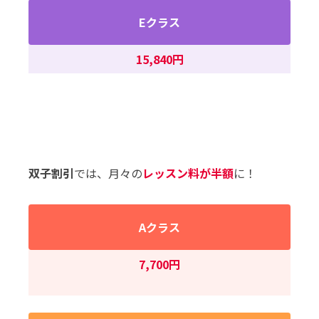
Eクラス
15,840円
双子割引
では、月々の
レッスン料が半額
に！
Aクラス
7,700円