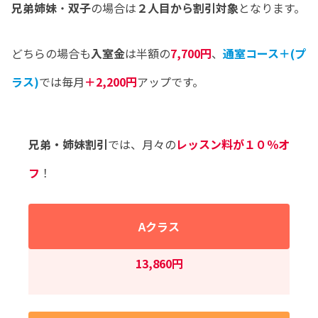
兄弟姉妹
・
双子
の場合は
２人目から割引対象
となります。
どちらの場合も
入室金
は半額の
7,700円
、
通室コース＋(プ
ラス)
では毎月
＋2,200円
アップです。
兄弟・姉妹割引
では、月々の
レッスン料が１０％オ
フ
！
Aクラス
13,860円