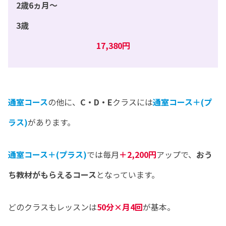
2歳6ヵ月〜
3歳
17,380円
通室コース
の他に、
C・D・E
クラスには
通室コース＋(プ
ラス)
があります。
通室コース＋(プラス)
では毎月
＋2,200円
アップで、
おう
ち教材がもらえるコース
となっています。
どのクラスもレッスンは
50分×月4回
が基本。