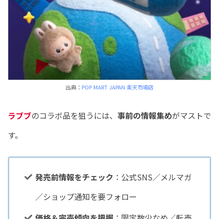
出典：
POP MART JAPAN 楽天市場店
ラブブ
のコラボ品を狙うには、
事前の情報集め
がマストで
す。
発売前情報をチェック
：公式SNS／メルマガ
／ショップ通知を要フォロー
価格＆完売傾向を把握
：限定数少なめ／転売