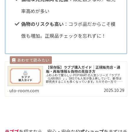
率高めが多い
偽物のリスクも高い
：コラボ品だからこそ模
倣も増加。正規品チェックを忘れずに！
【保存版】ラブブ購入ガイド｜正規販売店・通
販・再販情報＆偽物の見抜き方
ふわふわで愛らしい POP MART の人気シリーズ「ラブブ
（LABUBU）」。SNSでも人気が急上昇していて、新作は
即完売することも多くなっています。ただその一方で…ど
こで買えるのかわからない偽物が多いって聞いて不安…安
全にお迎えしたい！>>Read More...
2025.10.29
uto-room.com
ラブブ
を探すなら、安心・安全な
公式ショップ
をまずはチ