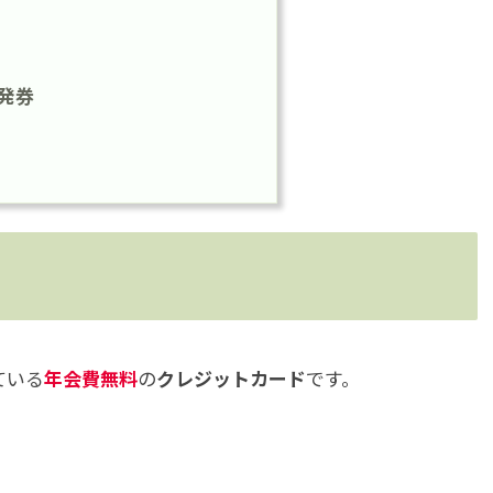
発券
ている
年会費無料
の
クレジットカード
です。