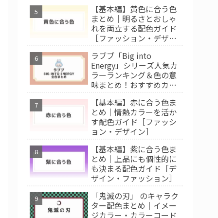
【基本編】黄色に合う色
まとめ｜明るさとおしゃ
れを両立する配色ガイド
［ファッション・デザイ
ン］
ラブブ「Big into
Energy」シリーズ人気カ
ラーランキング＆色の意
味まとめ！おすすめカラ
ー診断
【基本編】赤に合う色ま
とめ｜情熱カラーを活か
す配色ガイド［ファッシ
ョン・デザイン］
【基本編】紫に合う色ま
とめ｜上品にも個性的に
も決まる配色ガイド［デ
ザイン・ファッション］
「鬼滅の刃」 のキャラク
ター配色まとめ｜イメー
ジカラー・カラーコード