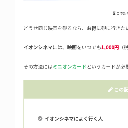
この記
どうせ同じ映画を観るなら、
お得
に観に行きた
イオンシネマ
には、
映画
をいつでも
1,000円
（
その方法には
ミニオンカード
というカードが必
この記
イオンシネマによく行く人