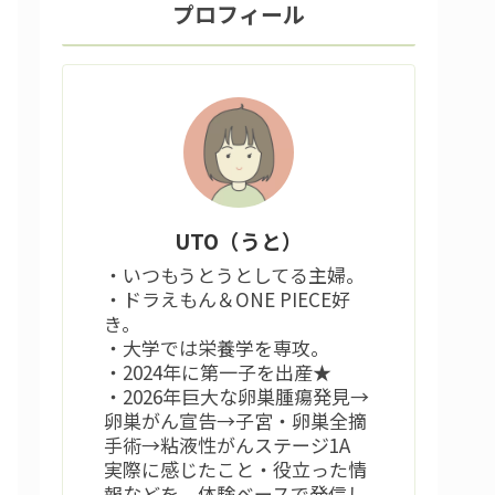
プロフィール
UTO（うと）
・いつもうとうとしてる主婦。
・ドラえもん＆ONE PIECE好
き。
・大学では栄養学を専攻。
・2024年に第一子を出産★
・2026年巨大な卵巣腫瘍発見→
卵巣がん宣告→子宮・卵巣全摘
手術→粘液性がんステージ1A
実際に感じたこと・役立った情
報などを、体験ベースで発信し