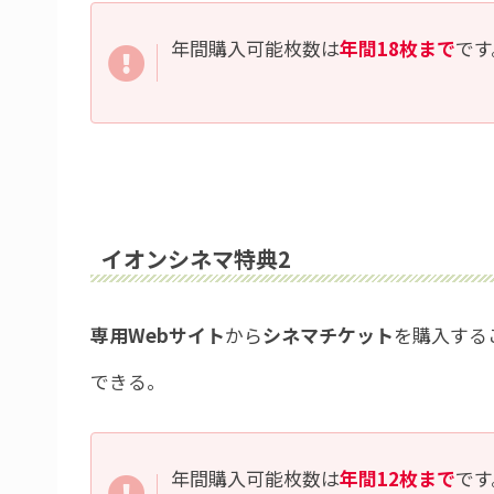
年間購入可能枚数は
年間18枚まで
です
イオンシネマ特典2
専用Webサイト
から
シネマチケット
を購入する
できる。
年間購入可能枚数は
年間12枚まで
です