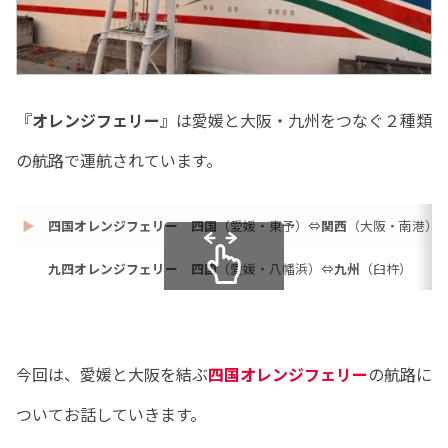
『
オレンジフェリー
』は愛媛と大阪・九州をつなぐ２種類
の航路で運航されています。
▶
四国オレンジフェリー
四国
（愛媛・東予）⇔
関西
（大阪・南港）
九四オレンジフェリー
四国
（愛媛・八幡浜）⇔
九州
（臼杵）
スクロールできます
今回は、愛媛と大阪を結ぶ
四国オレンジフェリー
の航路に
ついてお話していきます。