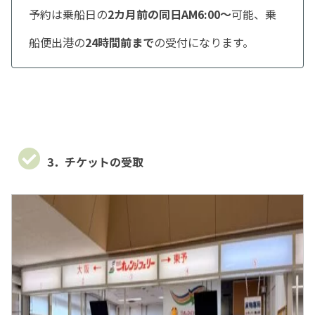
予約は乗船日の
2カ月前の同日AM6:00～
可能、乗
船便出港の
24時間前まで
の受付になります。
3．チケットの受取