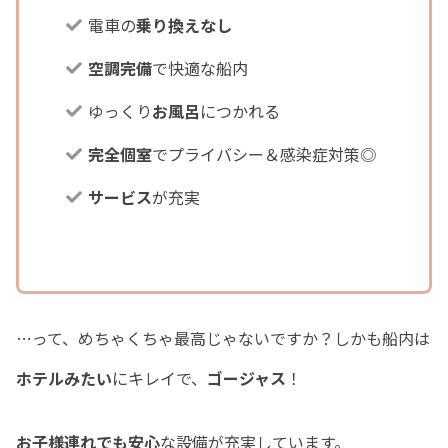
電車の
乗り換えなし
空調完備
で快適な船内
ゆっくり
お風呂
につかれる
完全個室
でプライバシー＆感染症対策◎
サービス
が充実
…って、めちゃくちゃ最高じゃないですか？しかも船内は
ホテルみたい
にキレイで、
ゴージャス
！
お子様連れでも安心
な設備が充実しています。