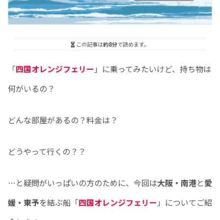
この記事は
約8分
で読めます。
「
四国オレンジフェリー
」に乗ってみたいけど、持ち物は
何がいるの？
どんな部屋があるの？料金は？
どうやって行くの？？
…と疑問がいっぱいの方のために、今回は
大阪・南港
と
愛
媛・東予
を結ぶ船「
四国オレンジフェリー
」についてご紹