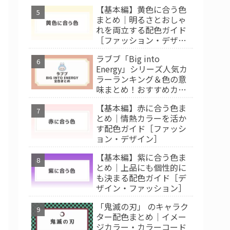
【基本編】黄色に合う色
まとめ｜明るさとおしゃ
れを両立する配色ガイド
［ファッション・デザイ
ン］
ラブブ「Big into
Energy」シリーズ人気カ
ラーランキング＆色の意
味まとめ！おすすめカラ
ー診断
【基本編】赤に合う色ま
とめ｜情熱カラーを活か
す配色ガイド［ファッシ
ョン・デザイン］
【基本編】紫に合う色ま
とめ｜上品にも個性的に
も決まる配色ガイド［デ
ザイン・ファッション］
「鬼滅の刃」 のキャラク
ター配色まとめ｜イメー
ジカラー・カラーコード