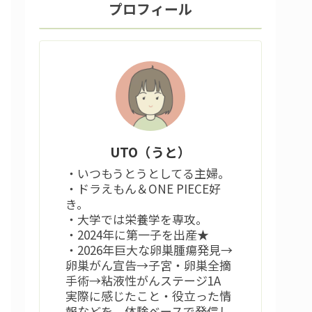
プロフィール
UTO（うと）
・いつもうとうとしてる主婦。
・ドラえもん＆ONE PIECE好
き。
・大学では栄養学を専攻。
・2024年に第一子を出産★
・2026年巨大な卵巣腫瘍発見→
卵巣がん宣告→子宮・卵巣全摘
手術→粘液性がんステージ1A
実際に感じたこと・役立った情
報などを、体験ベースで発信し