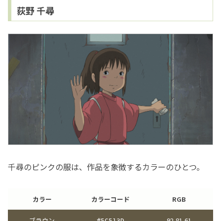
荻野 千尋
千尋のピンクの服は、作品を象徴するカラーのひとつ。
カラー
カラーコード
RGB
ブラウン
92,81,61
#5C513D