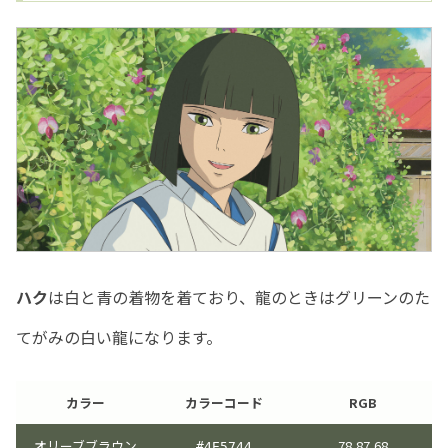
ハク
は白と青の着物を着ており、龍のときはグリーンのた
てがみの白い龍になります。
カラー
カラーコード
RGB
オリーブブラウン
78,87,68
#4E5744