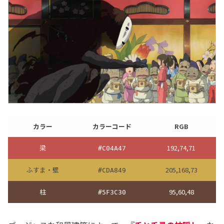
カラー
カラーコード
RGB
梁
192,74,71
#C04A47
ふすま・壁
205,168,73
#CDA849
柱
95,60,48
#5F3C30