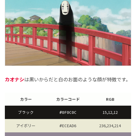
カオナシ
は黒いからだと白のお面のような顔が特徴です。
カラー
カラーコード
RGB
ブラック
15,12,12
#0F0C0C
アイボリー
236,234,214
#ECEAD6