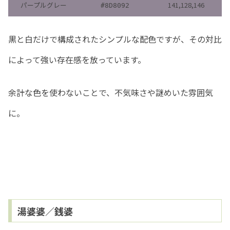
パープルグレー
141,128,146
#8D8092
黒と白だけで構成されたシンプルな配色ですが、その対比
によって強い存在感を放っています。
余計な色を使わないことで、不気味さや謎めいた雰囲気
に。
湯婆婆／銭婆