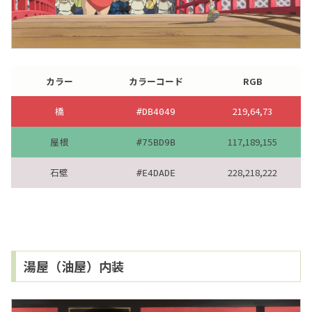
カラー
カラーコード
RGB
橋
219,64,73
#DB4049
屋根
117,189,155
#75BD9B
石壁
228,218,222
#E4DADE
湯屋（油屋）内装