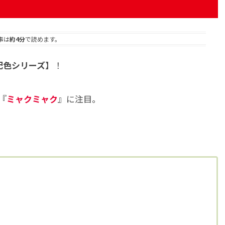
事は
約4分
で読めます。
配色シリーズ
】！
『
ミャクミャク
』に注目。
、