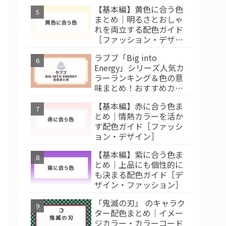
【基本編】黄色に合う色
まとめ｜明るさとおしゃ
れを両立する配色ガイド
［ファッション・デザイ
ン］
ラブブ「Big into
Energy」シリーズ人気カ
ラーランキング＆色の意
味まとめ！おすすめカラ
ー診断
【基本編】赤に合う色ま
とめ｜情熱カラーを活か
す配色ガイド［ファッシ
ョン・デザイン］
【基本編】紫に合う色ま
とめ｜上品にも個性的に
も決まる配色ガイド［デ
ザイン・ファッション］
「鬼滅の刃」 のキャラク
ター配色まとめ｜イメー
ジカラー・カラーコード