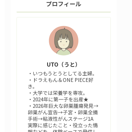
プロフィール
UTO（うと）
・いつもうとうとしてる主婦。
・ドラえもん＆ONE PIECE好
き。
・大学では栄養学を専攻。
・2024年に第一子を出産★
・2026年巨大な卵巣腫瘍発見→
卵巣がん宣告→子宮・卵巣全摘
手術→粘液性がんステージ1A
実際に感じたこと・役立った情
報などを、体験ベースで発信し