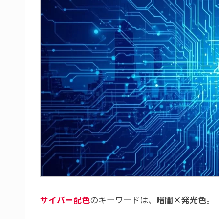
サイバー配色
のキーワードは、
暗闇×発光色
。