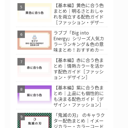
【基本編】黄色に合う色
まとめ｜明るさとおしゃ
れを両立する配色ガイド
［ファッション・デザイ
ン］
ラブブ「Big into
Energy」シリーズ人気カ
ラーランキング＆色の意
味まとめ！おすすめカラ
ー診断
【基本編】赤に合う色ま
とめ｜情熱カラーを活か
す配色ガイド［ファッシ
ョン・デザイン］
【基本編】紫に合う色ま
とめ｜上品にも個性的に
も決まる配色ガイド［デ
ザイン・ファッション］
「鬼滅の刃」 のキャラク
ター配色まとめ｜イメー
ジカラー・カラーコード