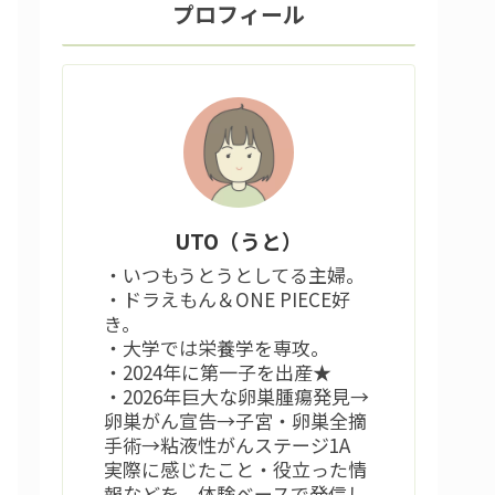
プロフィール
UTO（うと）
・いつもうとうとしてる主婦。
・ドラえもん＆ONE PIECE好
き。
・大学では栄養学を専攻。
・2024年に第一子を出産★
・2026年巨大な卵巣腫瘍発見→
卵巣がん宣告→子宮・卵巣全摘
手術→粘液性がんステージ1A
実際に感じたこと・役立った情
報などを、体験ベースで発信し