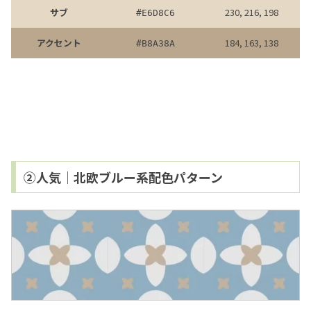
サブ
230, 216, 198
#
E6D8C6
アクセント
184, 163, 138
#
B8A38A
②人気｜北欧ブルー系配色パターン