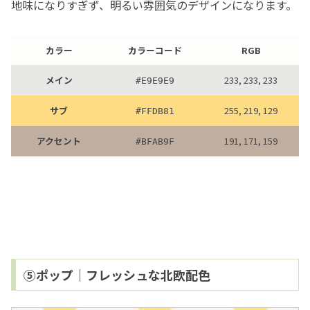
地味になりすぎず、明るい雰囲気のデザインになります。
カラー
カラーコード
RGB
メイン
233, 233, 233
#
E9E9E9
サブ
255, 219, 129
#
FFDB81
アクセント
191, 171, 159
#
BFAB9F
⑤ポップ｜フレッシュな北欧配色