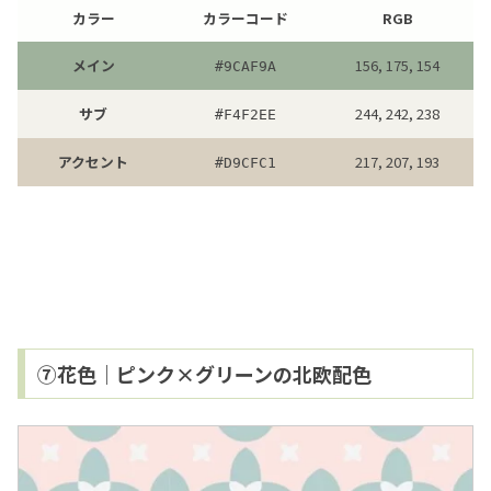
カラー
カラーコード
RGB
メイン
156, 175, 154
#
9CAF9A
サブ
244, 242, 238
#
F4F2EE
アクセント
217, 207, 193
#
D9CFC1
⑦花色｜ピンク×グリーンの北欧配色