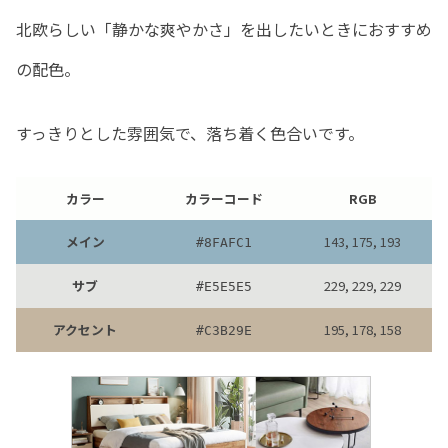
北欧らしい「静かな爽やかさ」を出したいときにおすすめ
の配色。
すっきりとした雰囲気で、落ち着く色合いです。
カラー
カラーコード
RGB
メイン
143, 175, 193
#
8FAFC1
サブ
229, 229, 229
#
E5E5E5
アクセント
195, 178, 158
#
C3B29E