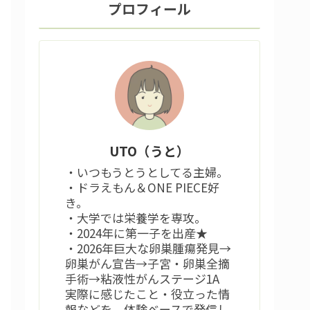
プロフィール
UTO（うと）
・いつもうとうとしてる主婦。
・ドラえもん＆ONE PIECE好
き。
・大学では栄養学を専攻。
・2024年に第一子を出産★
・2026年巨大な卵巣腫瘍発見→
卵巣がん宣告→子宮・卵巣全摘
手術→粘液性がんステージ1A
実際に感じたこと・役立った情
報などを、体験ベースで発信し