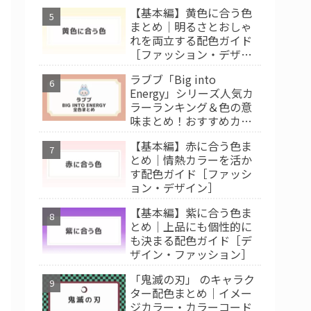
【基本編】黄色に合う色
まとめ｜明るさとおしゃ
れを両立する配色ガイド
［ファッション・デザイ
ン］
ラブブ「Big into
Energy」シリーズ人気カ
ラーランキング＆色の意
味まとめ！おすすめカラ
ー診断
【基本編】赤に合う色ま
とめ｜情熱カラーを活か
す配色ガイド［ファッシ
ョン・デザイン］
【基本編】紫に合う色ま
とめ｜上品にも個性的に
も決まる配色ガイド［デ
ザイン・ファッション］
「鬼滅の刃」 のキャラク
ター配色まとめ｜イメー
ジカラー・カラーコード