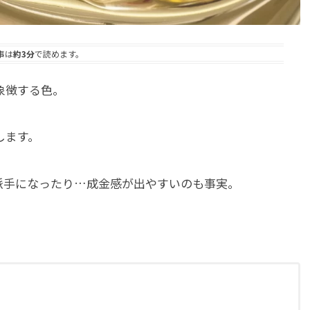
事は
約3分
で読めます。
象徴する色。
します。
派手になったり…成金感が出やすいのも事実。