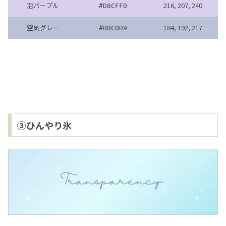
泡パープル
216, 207, 240
#D8CFF0
空気グレー
184, 192, 217
#B8C0D9
③ひんやり氷