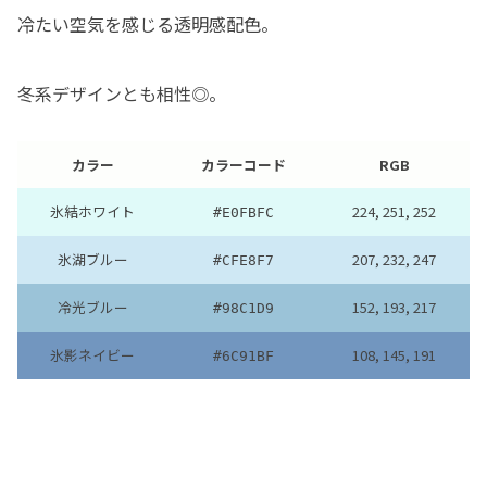
冷たい空気を感じる透明感配色。
冬系デザインとも相性◎。
カラー
カラーコード
RGB
氷結ホワイト
224, 251, 252
#E0FBFC
氷湖ブルー
207, 232, 247
#CFE8F7
冷光ブルー
152, 193, 217
#98C1D9
氷影ネイビー
108, 145, 191
#6C91BF