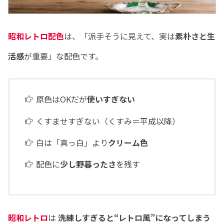
昭和レトロ配色
は、「派手そうに見えて、実は
素朴さと生
活感
が重要」な配色です。
原色はOKだが
使いすぎない
くすませすぎない（くすみ＝平成以降）
白は「真っ白」より
クリーム色
配色に
少し野暮ったさ
を残す
昭和レトロ
は
洗練しすぎると“レトロ風”になってしまう