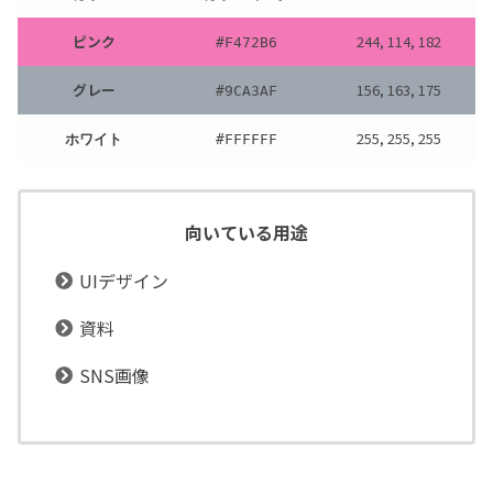
ピンク
244, 114, 182
#
F472B6
グレー
156, 163, 175
#
9CA3AF
255, 255, 255
ホワイト
#
FFFFFF
向いている用途
UIデザイン
資料
SNS画像