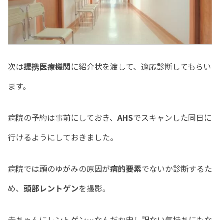
次は
提携医療機関
に紹介状を渡して、適応診断してもらい
ます。
病院の予約は事前にしておき、
AHS
でスキャンした同日に
行けるようにしておきました。
病院では頭のゆがみの原因が
病的要素
でないか診断するた
め、
頭部レントゲン
を撮影。
赤ちゃんにレントゲン…なんだか申し訳ない気持ちにもな