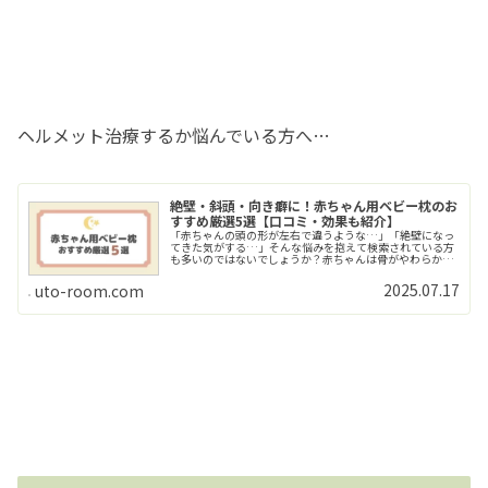
ヘルメット治療するか悩んでいる方へ…
絶壁・斜頭・向き癖に！赤ちゃん用ベビー枕のお
すすめ厳選5選【口コミ・効果も紹介】
「赤ちゃんの頭の形が左右で違うような…」「絶壁になっ
てきた気がする…」そんな悩みを抱えて検索されている方
も多いのではないでしょうか？赤ちゃんは骨がやわらか
く、寝る向きのクセによって頭の形が変わりやすい時期で
す。我が子はヘルメット治療を受けて>>Read More...
2025.07.17
uto-room.com