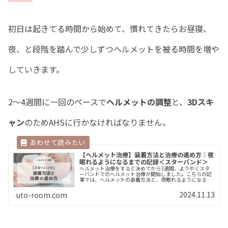
初日は起きてる時間から始めて、慣れてきたらお昼寝、
夜、と段階を踏んで少しずつヘルメットを被る時間を増や
していきます。
2～4週間に一回のペースで
ヘルメットの調整
と、
3Dスキ
ャン
のためAHSに行かなければなりません。
【ヘルメット治療】装着方法と治療の進め方｜夜
眠れるようになるまでの記録＜スターバンド＞
ヘルメット治療をすると決めてから3週間、ようやくスタ
ーバンドでのヘルメット治療が開始しました。こちらの記
事では、ヘルメットの装着方法と、夜眠れるようになるま
でどのくらいかかったか、装着時間も含めて詳しく記録と
して残しました。ヘルメットの装着>>Read More...
2024.11.13
uto-room.com