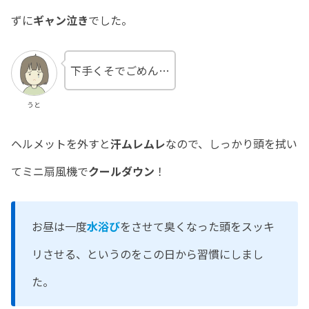
ずに
ギャン泣き
でした。
下手くそでごめん…
うと
ヘルメットを外すと
汗ムレムレ
なので、しっかり頭を拭い
てミニ扇風機で
クールダウン
！
お昼は一度
水浴び
をさせて臭くなった頭をスッキ
リさせる、というのをこの日から習慣にしまし
た。