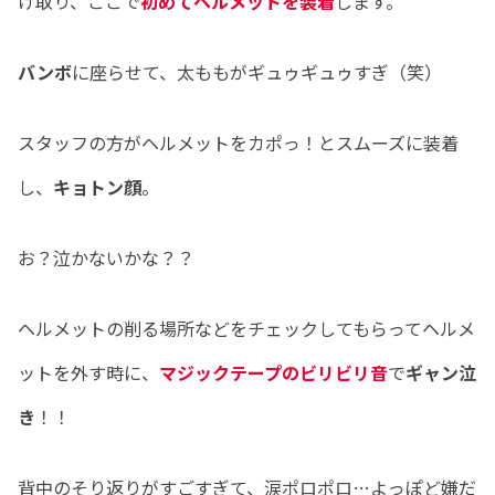
け取り、ここで
初めてヘルメットを装着
します。
バンボ
に座らせて、太ももがギュゥギュゥすぎ（笑）
スタッフの方がヘルメットをカポっ！とスムーズに装着
し、
キョトン顔
。
お？泣かないかな？？
ヘルメットの削る場所などをチェックしてもらってヘルメ
ットを外す時に、
マジックテープのビリビリ音
で
ギャン泣
き
！！
背中のそり返りがすごすぎて、涙ポロポロ…よっぽど嫌だ