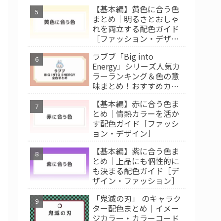
【基本編】黄色に合う色
まとめ｜明るさとおしゃ
れを両立する配色ガイド
［ファッション・デザイ
ン］
ラブブ「Big into
Energy」シリーズ人気カ
ラーランキング＆色の意
味まとめ！おすすめカラ
ー診断
【基本編】赤に合う色ま
とめ｜情熱カラーを活か
す配色ガイド［ファッシ
ョン・デザイン］
【基本編】紫に合う色ま
とめ｜上品にも個性的に
も決まる配色ガイド［デ
ザイン・ファッション］
「鬼滅の刃」 のキャラク
ター配色まとめ｜イメー
ジカラー・カラーコード