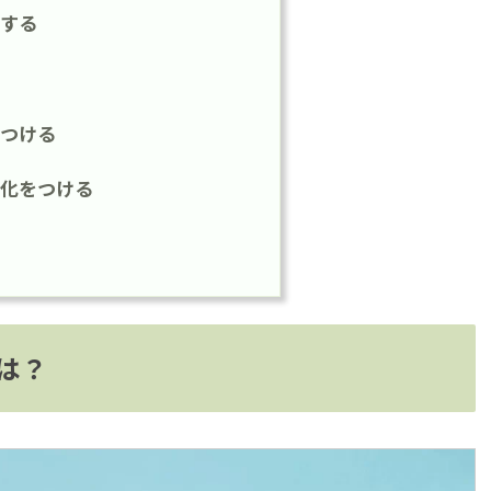
する
つける
化をつける
は？