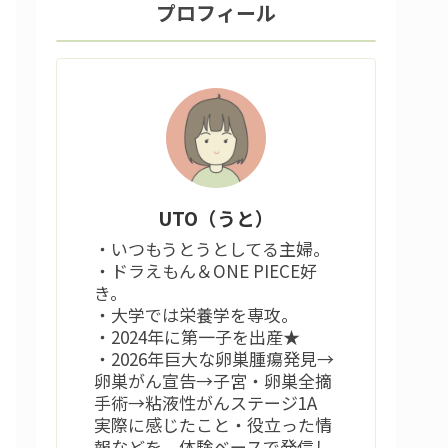
プロフィール
UTO（うと）
・いつもうとうとしてる主婦。
・ドラえもん＆ONE PIECE好
き。
・大学では栄養学を専攻。
・2024年に第一子を出産★
・2026年巨大な卵巣腫瘍発見→
卵巣がん宣告→子宮・卵巣全摘
手術→粘液性がんステージ1A
実際に感じたこと・役立った情
報などを、体験ベースで発信し