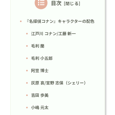
目次
『名探偵コナン』キャラクターの配色
江戸川 コナン/工藤 新一
毛利 蘭
毛利 小五郎
阿笠 博士
灰原 哀/宮野 志保（シェリー）
吉田 歩美
小嶋 元太