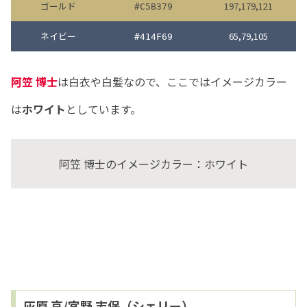
ゴールド
197,179,121
#C5B379
ネイビー
65,79,105
#414F69
阿笠 博士
は白衣や白髪なので、ここではイメージカラー
は
ホワイト
としています。
阿笠 博士のイメージカラー：ホワイト
灰原 哀/宮野 志保（シェリー）