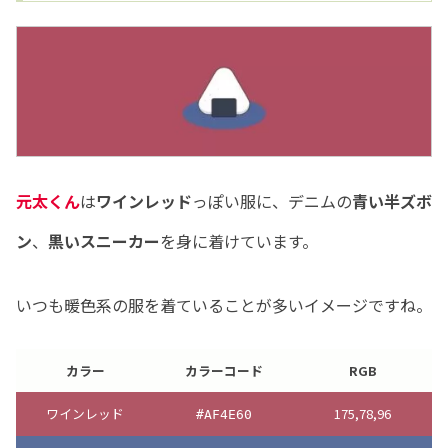
元太くん
は
ワインレッド
っぽい服に、デニムの
青い半ズボ
ン
、
黒いスニーカー
を身に着けています。
いつも暖色系の服を着ていることが多いイメージですね。
カラー
カラーコード
RGB
ワインレッド
175,78,96
#AF4E60