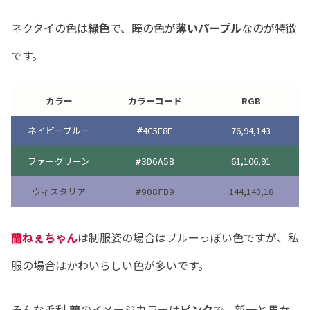
ネクタイの色は
緑色
で、瞳の色が
薄いパープル
なのが特徴
です。
カラー
カラーコード
RGB
ネイビーブルー
4C5E8F
76,94,143
#
ファーグリーン
61,106,91
#3D6A5B
ウィスタリア
144,143,18
#908FB9
蘭ねぇちゃん
は制服姿の場合はブルーっぽい色ですが、私
服の場合はかわいらしい色が多いです。
そんな毛利 蘭のイメージカラーは
ピンク
で、新一と男女