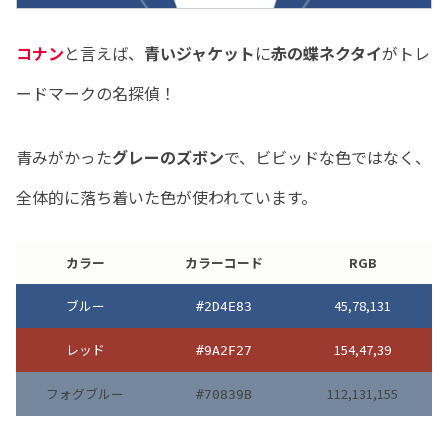
コナン
と言えば、
青いジャケット
に
赤の蝶ネクタイ
がトレ
ードマークの名探偵！
青みがかった
グレーのズボン
で、ビビッドな色ではなく、
全体的に落ち着いた色が使われています。
カラー
カラーコード
RGB
ブルー
45,78,131
#2D4E83
レッド
154,47,39
#9A2F27
フォグブルー
112,131,155
#70839B