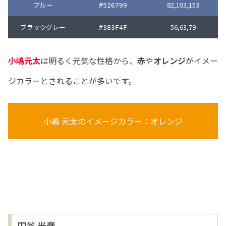
ブルー
82,103,153
#526799
ブラックグレー
56,63,79
#383F4F
小嶋元太
は明るく元気な性格から、
赤
や
オレンジ
がイメー
ジカラーとされることが多いです。
小嶋 元太のイメージカラー：オレンジ
円谷 光彦