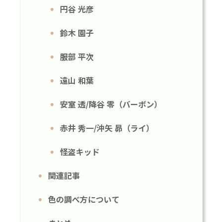
円谷 光彦
鈴木 園子
服部 平次
遠山 和葉
安室 透/降谷 零（バーボン）
赤井 秀一/沖矢 昴（ライ）
怪盗キッド
関連記事
色の調べ方について