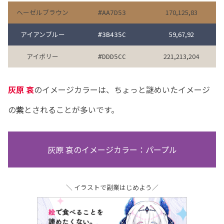
ヘーゼルブラウン
170,125,83
#AA7D53
アイアンブルー
59,67,92
#3B435C
アイボリー
221,213,204
#DDD5CC
灰原 哀
のイメージカラーは、ちょっと謎めいたイメージ
の
紫
とされることが多いです。
灰原 哀のイメージカラー：パープル
＼ イラストで副業はじめよう／