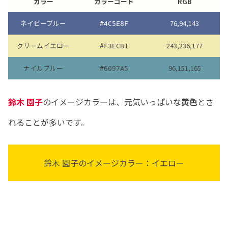
カラー
カラーコード
RGB
ネイビーブルー
76,94,143
#4C5E8F
クリームイエロー
243,236,177
#F3ECB1
ナイルブルー
96,151,165
#6097A5
鈴木 園子
のイメージカラーは、元気いっぱいな
黄色
とさ
れることが多いです。
鈴木 園子のイメージカラー：イエロー