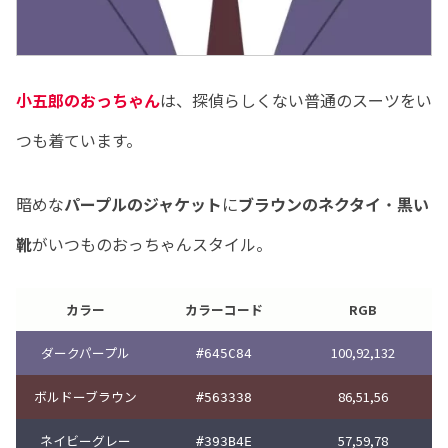
小五郎のおっちゃん
は、探偵らしくない普通のスーツをい
つも着ています。
暗めな
パープルのジャケット
に
ブラウンのネクタイ
・
黒い
靴
がいつものおっちゃんスタイル。
カラー
カラーコード
RGB
ダークパープル
100,92,132
#645C84
ボルドーブラウン
86,51,56
#563338
ネイビーグレー
57,59,78
#393B4E