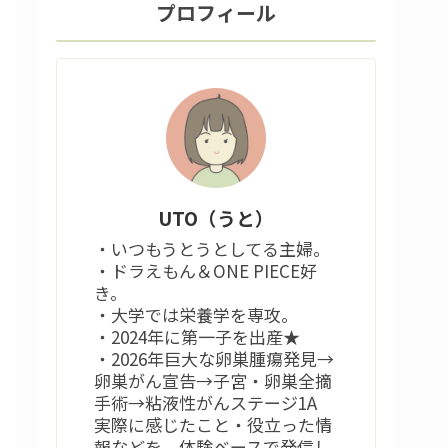
プロフィール
UTO（うと）
・いつもうとうとしてる主婦。
・ドラえもん＆ONE PIECE好
き。
・大学では栄養学を専攻。
・2024年に第一子を出産★
・2026年巨大な卵巣腫瘍発見→
卵巣がん宣告→子宮・卵巣全摘
手術→粘液性がんステージ1A
実際に感じたこと・役立った情
報などを、体験ベースで発信し