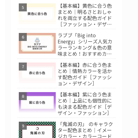
【基本編】黄色に合う色
まとめ｜明るさとおしゃ
れを両立する配色ガイド
［ファッション・デザイ
ン］
ラブブ「Big into
Energy」シリーズ人気カ
ラーランキング＆色の意
味まとめ！おすすめカラ
ー診断
【基本編】赤に合う色ま
とめ｜情熱カラーを活か
す配色ガイド［ファッシ
ョン・デザイン］
【基本編】紫に合う色ま
とめ｜上品にも個性的に
も決まる配色ガイド［デ
ザイン・ファッション］
「鬼滅の刃」 のキャラク
ター配色まとめ｜イメー
ジカラー・カラーコード