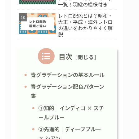
一覧！羽織の模様付き
レトロ配色とは？昭和・
大正・平成・海外レトロ
の違いをわかりやすく解
説
目次
青グラデーションの基本ルール
青グラデーション配色パターン
集
①知的｜インディゴ × スチ
ールブルー
②先進的｜ディープブルー
× シアン