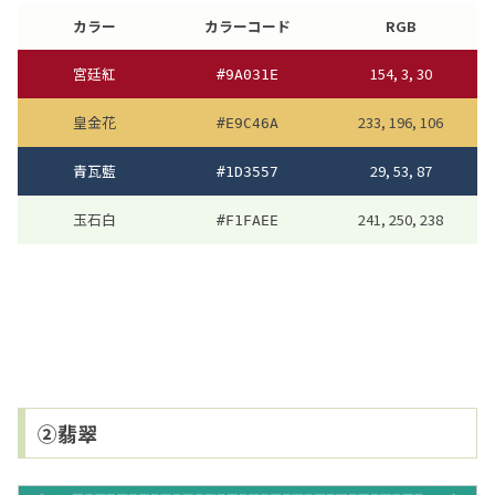
カラー
カラーコード
RGB
宮廷紅
154, 3, 30
#9A031E
皇金花
233, 196, 106
#E9C46A
青瓦藍
29, 53, 87
#1D3557
玉石白
241, 250, 238
#F1FAEE
②翡翠