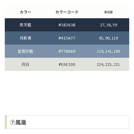
カラー
カラーコード
RGB
夜天藍
27, 38, 59
#1B263B
月影青
65, 90, 119
#415A77
星雲灰藍
119, 141, 169
#778DA9
月白
224, 225, 221
#E0E1DD
⑦鳳凰