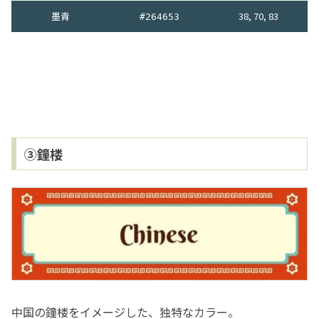
墨青
38, 70, 83
#264653
③鐘楼
中国の鐘楼をイメージした、独特なカラー。