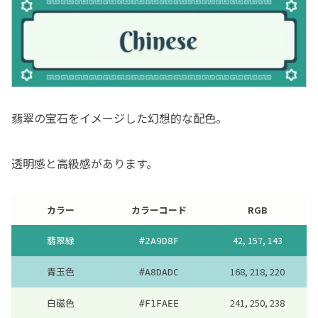
翡翠の宝石をイメージした幻想的な配色。
透明感と高級感があります。
カラー
カラーコード
RGB
翡翠緑
42, 157, 143
#2A9D8F
青玉色
168, 218, 220
#A8DADC
白磁色
241, 250, 238
#F1FAEE