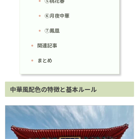
⑤桃花春
⑥月夜中華
⑦鳳凰
関連記事
まとめ
中華風配色の特徴と基本ルール