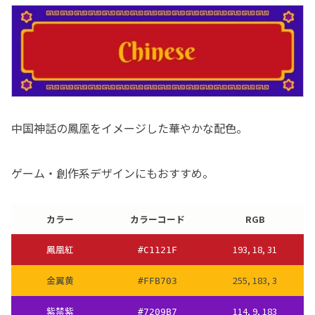
中国神話の鳳凰をイメージした華やかな配色。
ゲーム・創作系デザインにもおすすめ。
カラー
カラーコード
RGB
鳳凰紅
193, 18, 31
#C1121F
金翼黄
255, 183, 3
#FFB703
紫禁紫
114, 9, 183
#7209B7