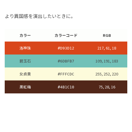
より異国感を演出したいときに。
カラー
カラーコード
RGB
洛神珠
217, 61, 18
#D93D12
碧玉石
109, 191, 183
#6DBFB7
女貞黄
255, 252, 220
#FFFCDC
黒紅梅
75, 28, 16
#4B1C10