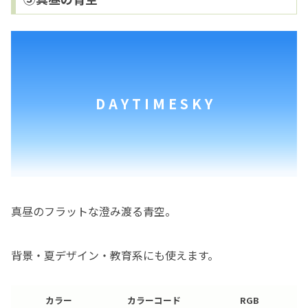
D A Y T I M E S K Y
真昼のフラットな澄み渡る青空。
背景・夏デザイン・教育系にも使えます。
カラー
カラーコード
RGB