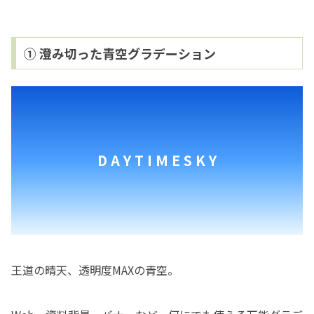
① 澄み切った青空グラデーション
D A Y T I M E S K Y
王道の晴天、透明度MAXの青空。