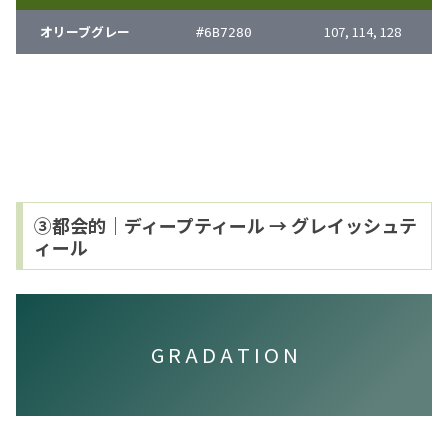
オリーブグレー
107, 114, 128
#
6B7280
③都会的｜ディープティール → グレイッシュテ
ィール
G R A D A T I O N