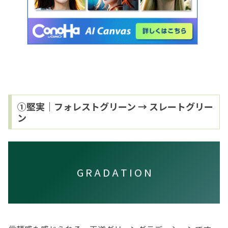
①堅実｜フォレストグリーン → スレートグリー
ン
G R A D A T I O N