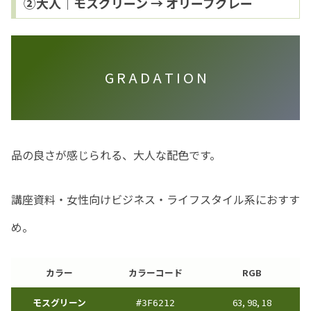
②大人｜モスグリーン → オリーブグレー
G R A D A T I O N
品の良さが感じられる、大人な配色です。
講座資料・女性向けビジネス・ライフスタイル系におすす
め。
カラー
カラーコード
RGB
モスグリーン
63, 98, 18
#
3F6212