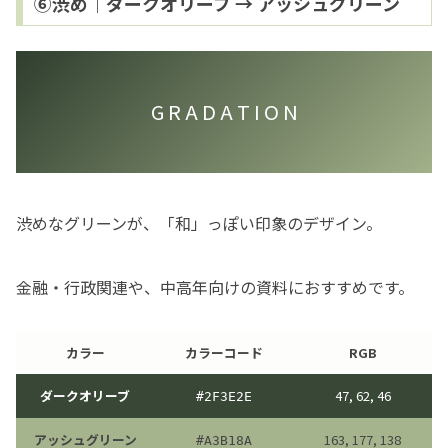
⑥渋め｜ダークオリーブ → アッシュグリーン
G R A D A T I O N
渋めなグリーンが、「和」っぽい印象のデザイン。
金融・行政関連や、中高年向けの資料におすすめです。
カラー
カラーコード
RGB
ダークオリーブ
47, 62, 46
#
2F3E2E
アッシュグリーン
163, 177, 138
#A3B18A