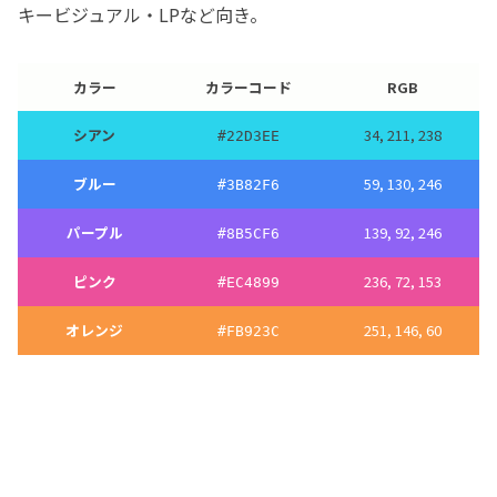
キービジュアル・LPなど向き。
カラー
カラーコード
RGB
シアン
34, 211, 238
#
22D3EE
ブルー
59, 130, 246
#
3B82F6
パープル
139, 92, 246
#
8B5CF6
ピンク
236, 72, 153
#
EC4899
オレンジ
251, 146, 60
#
FB923C