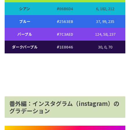
シアン
6, 182, 212
#
06B6D4
ブルー
37, 99, 235
#
2563EB
パープル
124, 58, 237
#
7C3AED
ダークパープル
30, 0, 70
#1E0046
番外編：インスタグラム（instagram）の
グラデーション