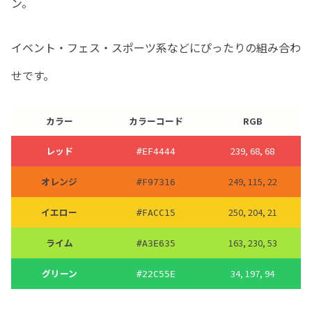
ン。
イベント・フェス・スポーツ系などにぴったりの組み合わ
せです。
カラー
カラーコード
RGB
レッド
239, 68, 68
#
EF4444
オレンジ
249, 115, 22
#
F97316
イエロー
250, 204, 21
#
FACC15
ライム
163, 230, 53
#
A3E635
グリーン
34, 197, 94
#
22C55E