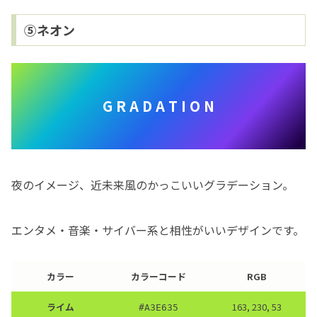
⑤ネオン
G R A D A T I O N
夜のイメージ、近未来風のかっこいいグラデーション。
エンタメ・音楽・サイバー系と相性がいいデザインです。
カラー
カラーコード
RGB
ライム
163, 230, 53
#
A3E635