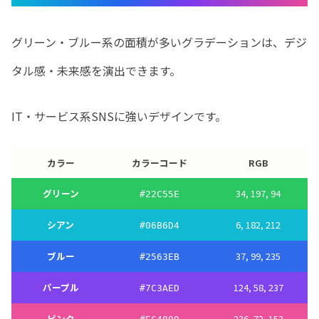
グリーン・ブルー系の面積が多いグラデーションは、デジ
タル感・未来感を演出できます。
IT・サービス系SNSに強いデザインです。
カラー
カラーコード
RGB
グリーン
34, 197, 94
#
22C55E
シアン
6, 182, 212
#
06B6D4
ブルー
37, 99, 235
#
2563EB
パープル
124, 58, 237
#
7C3AED
ピンク
236, 72, 153