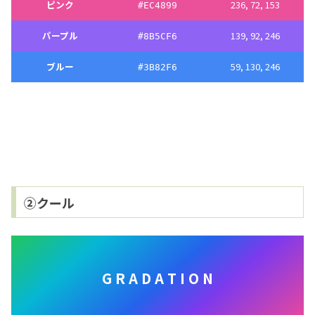
ピンク
236, 72, 153
#
EC4899
パープル
139, 92, 246
#
8B5CF6
ブルー
59, 130, 246
#
3B82F6
②クール
G R A D A T I O N