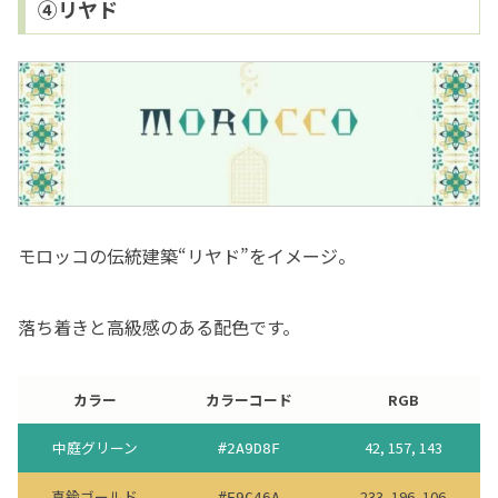
④リヤド
モロッコの伝統建築“リヤド”をイメージ。
落ち着きと高級感のある配色です。
カラー
カラーコード
RGB
中庭グリーン
42, 157, 143
#2A9D8F
真鍮ゴールド
233, 196, 106
#E9C46A