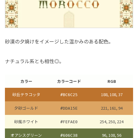
砂漠の夕焼けをイメージした温かみのある配色。
ナチュラル系とも相性◎。
カラー
カラーコード
RGB
砂丘テラコッタ
188, 108, 37
#BC6C25
夕砂ゴールド
221, 161, 94
#DDA15E
砂風ホワイト
254, 250, 224
#FEFAE0
オアシスグリーン
96, 108, 56
#606C38