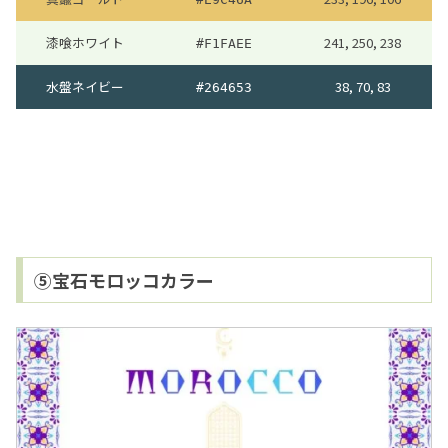
漆喰ホワイト
241, 250, 238
#F1FAEE
水盤ネイビー
38, 70, 83
#264653
⑤宝石モロッコカラー