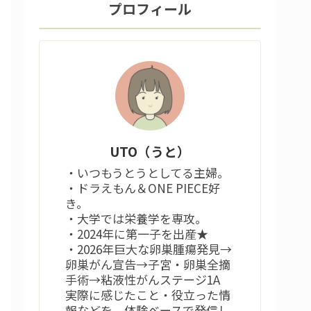
プロフィール
UTO（うと）
・いつもうとうとしてる主婦。
・ドラえもん＆ONE PIECE好
き。
・大学では栄養学を専攻。
・2024年に第一子を出産★
・2026年巨大な卵巣腫瘍発見→
卵巣がん宣告→子宮・卵巣全摘
手術→粘液性がんステージ1A
実際に感じたこと・役立った情
報などを、体験ベースで発信し