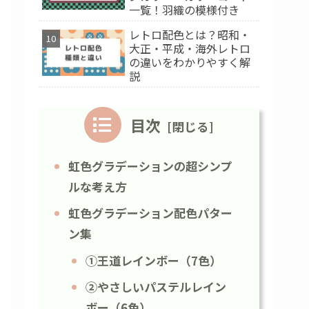
一覧！羽織の模様付き
レトロ配色とは？昭和・
大正・平成・海外レトロ
の違いをわかりやすく解
説
目次
虹色グラデーションの超シンプ
ルな考え方
虹色グラデーション配色パター
ン集
①王道レインボー（7色）
②やさしいパステルレイン
ボー（6色）