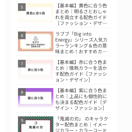
【基本編】黄色に合う色
まとめ｜明るさとおしゃ
れを両立する配色ガイド
［ファッション・デザイ
ン］
ラブブ「Big into
Energy」シリーズ人気カ
ラーランキング＆色の意
味まとめ！おすすめカラ
ー診断
【基本編】赤に合う色ま
とめ｜情熱カラーを活か
す配色ガイド［ファッシ
ョン・デザイン］
【基本編】紫に合う色ま
とめ｜上品にも個性的に
も決まる配色ガイド［デ
ザイン・ファッション］
「鬼滅の刃」 のキャラク
ター配色まとめ｜イメー
ジカラー・カラーコード