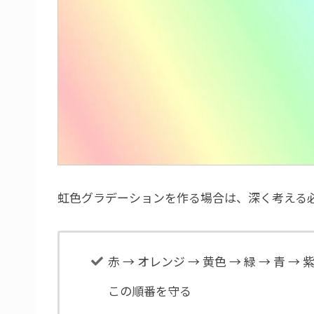
虹色グラデーションを作る場合は、深く考える
赤 → オレンジ → 黄色 → 緑 → 青 → 
この順番を守る