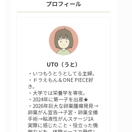
プロフィール
UTO（うと）
・いつもうとうとしてる主婦。
・ドラえもん＆ONE PIECE好
き。
・大学では栄養学を専攻。
・2024年に第一子を出産★
・2026年巨大な卵巣腫瘍発見→
卵巣がん宣告→子宮・卵巣全摘
手術→粘液性がんステージ1A
実際に感じたこと・役立った情
報などを、体験ベースで発信し