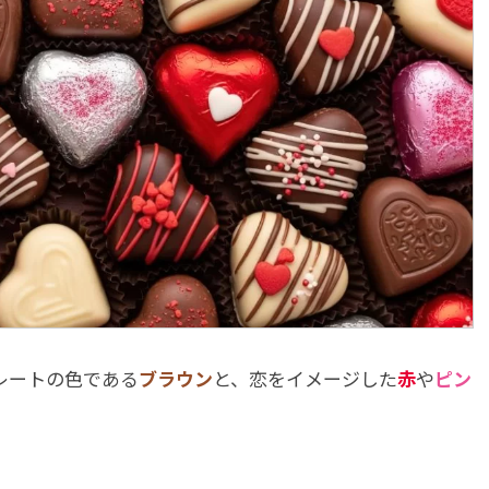
レートの色である
ブラウン
と、恋をイメージした
赤
や
ピン