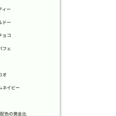
ティー
ルドー
チョコ
パフェ
カオ
ムネイビー
配色の黄金比