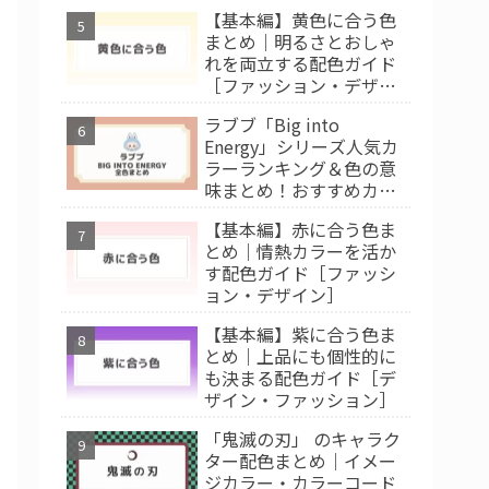
【基本編】黄色に合う色
まとめ｜明るさとおしゃ
れを両立する配色ガイド
［ファッション・デザイ
ン］
ラブブ「Big into
Energy」シリーズ人気カ
ラーランキング＆色の意
味まとめ！おすすめカラ
ー診断
【基本編】赤に合う色ま
とめ｜情熱カラーを活か
す配色ガイド［ファッシ
ョン・デザイン］
【基本編】紫に合う色ま
とめ｜上品にも個性的に
も決まる配色ガイド［デ
ザイン・ファッション］
「鬼滅の刃」 のキャラク
ター配色まとめ｜イメー
ジカラー・カラーコード