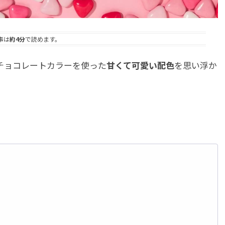
事は
約4分
で読めます。
チョコレートカラーを使った
甘くて可愛い配色
を思い浮か