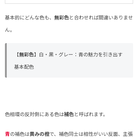
基本的にどんな色も、
無彩色
と合わせれば間違いありませ
ん。
【
無彩色
】白・黒・グレー：青の魅力を引き出す
基本配色
色相環の反対側にある色は
補色
と呼ばれます。
青
の補色は
黄みの橙
で、補色同士は相性がいい反面、主張