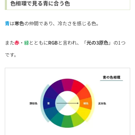
色相環で見る青に合う色
青
は
寒色
の仲間であり、冷たさを感じる色。
また
赤
・
緑
とともに
RGB
と言われ、「
光の3原色
」の1つ
です。