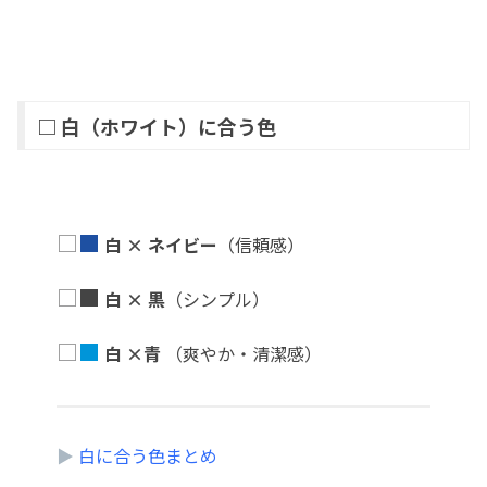
□ 白（ホワイト）に合う色
□
■
白
×
ネイビー
（信頼感）
□
■
白 × 黒
（シンプル）
□
■
白 ×青
（爽やか・清潔感）
▶
白に合う色まとめ