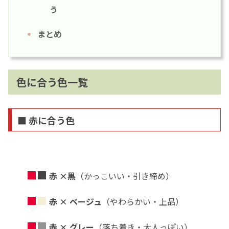
う
まとめ
色に合う色一覧
■ 赤に合う色
■
■
赤 ×黒
（かっこいい・引き締め）
■
■
赤 × ベージュ
（やわらかい・上品）
■
■
赤 × グレー
（落ち着き・大人っぽい）