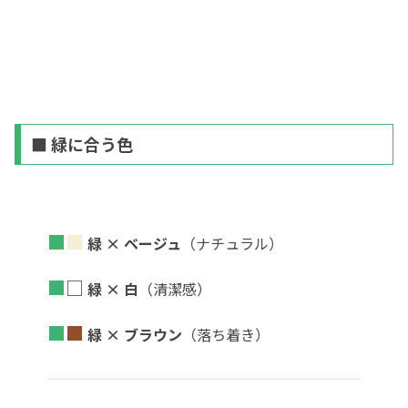
■ 緑に合う色
■
■
緑 × ベージュ
（ナチュラル）
■
□
緑 × 白
（清潔感）
■
■
緑 × ブラウン
（落ち着き）