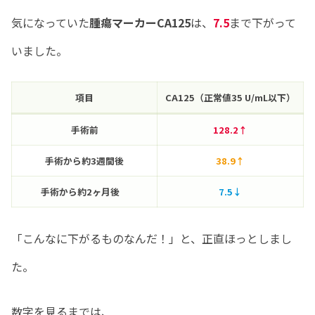
気になっていた
腫瘍マーカーCA125
は、
7.5
まで下がって
いました。
項目
CA125（正常値35 U/mL以下）
手術前
128.2↑
手術から約3週間後
38.9↑
手術から約2ヶ月後
7.5↓
「こんなに下がるものなんだ！」と、正直ほっとしまし
た。
数字を見るまでは、