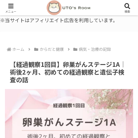
うとの部屋｜毎日に、ちょっと役立つ色と暮らし、健康のこと。
メニュー
検索
※当サイトはアフィリエイト広告を利用しています。
ホーム
からだと健康
病気・治療の記録
【経過観察1回目】卵巣がんステージ1A｜
術後2ヶ月、初めての経過観察と遺伝子検
査の話