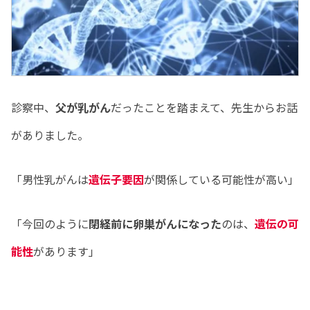
診察中、
父が乳がん
だったことを踏まえて、先生からお話
がありました。
「男性乳がんは
遺伝子要因
が関係している可能性が高い」
「今回のように
閉経前に卵巣がんになった
のは、
遺伝の可
能性
があります」