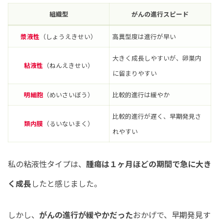
組織型
がんの進行スピード
漿液性
（しょうえきせい）
高異型度は進行が早い
大きく成長しやすいが、卵巣内
粘液性
（ねんえきせい）
に留まりやすい
明細胞
（めいさいぼう）
比較的進行は緩やか
比較的進行が遅く、早期発見さ
類内膜
（るいないまく）
れやすい
私の粘液性タイプは、
腫瘍は１ヶ月ほどの期間で急に大き
く成長
したと感じました。
しかし、
がんの進行が緩やかだった
おかげで、早期発見す