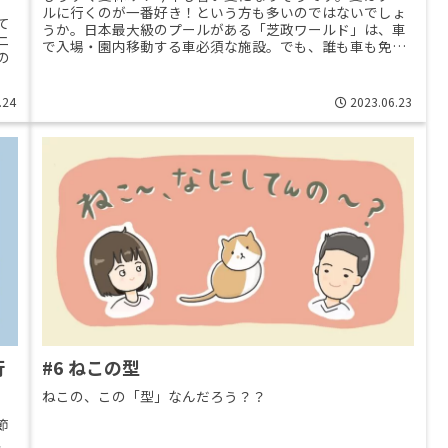
ルに行くのが一番好き！という方も多いのではないでしょ
て
うか。日本最大級のプールがある「芝政ワールド」は、車
ニ
で入場・園内移動する車必須な施設。でも、誰も車も免許
の
も持ってないから行けない･･･と>>Read More...
.24
2023.06.23
行
#6 ねこの型
ねこの、この「型」なんだろう？？
節
、