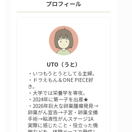
プロフィール
UTO（うと）
・いつもうとうとしてる主婦。
・ドラえもん＆ONE PIECE好
き。
・大学では栄養学を専攻。
・2024年に第一子を出産★
・2026年巨大な卵巣腫瘍発見→
卵巣がん宣告→子宮・卵巣全摘
手術→粘液性がんステージ1A
実際に感じたこと・役立った情
報などを、体験ベースで発信し