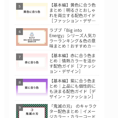
【基本編】黄色に合う色
まとめ｜明るさとおしゃ
れを両立する配色ガイド
［ファッション・デザイ
ン］
ラブブ「Big into
Energy」シリーズ人気カ
ラーランキング＆色の意
味まとめ！おすすめカラ
ー診断
【基本編】赤に合う色ま
とめ｜情熱カラーを活か
す配色ガイド［ファッシ
ョン・デザイン］
【基本編】紫に合う色ま
とめ｜上品にも個性的に
も決まる配色ガイド［デ
ザイン・ファッション］
「鬼滅の刃」 のキャラク
ター配色まとめ｜イメー
ジカラー・カラーコード