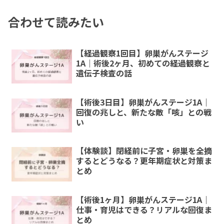
合わせて読みたい
【経過観察1回目】卵巣がんステージ
1A｜術後2ヶ月、初めての経過観察と
遺伝子検査の話
【術後3日目】卵巣がんステージ1A｜
回復の兆しと、新たな敵「咳」との戦
い
【体験談】閉経前に子宮・卵巣を全摘
するとどうなる？更年期症状と対策ま
とめ
【術後1ヶ月】卵巣がんステージ1A｜
仕事・育児はできる？リアルな回復ま
とめ